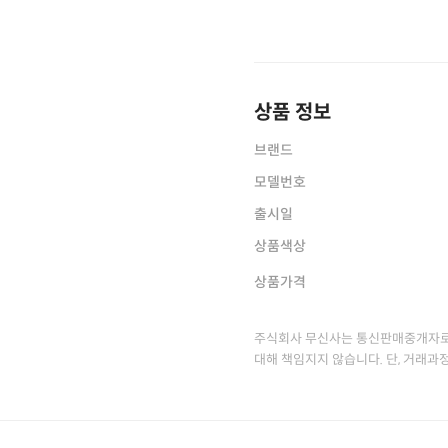
상품 정보
브랜드
모델번호
출시일
상품색상
상품가격
주식회사 무신사는 통신판매중개자로
대해 책임지지 않습니다. 단, 거래과