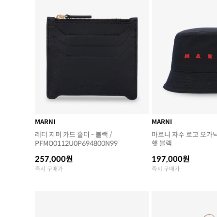
MARNI
MARNI
레더 지퍼 카드 홀더 - 블랙 /
마르니 자수 로고 오가
PFMO0112U0P694800N99
햇 블랙
257,000원
197,000원
즉시 구매가
즉시 구매가