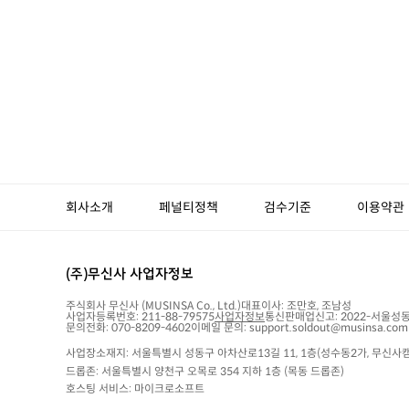
회사소개
페널티정책
검수기준
이용약관
(주)무신사 사업자정보
주식회사 무신사
(MUSINSA Co., Ltd.)
대표이사:
조만호, 조남성
사업자등록번호:
211-88-79575
사업자정보
통신판매업신고:
2022-서울성동
문의전화: 070-8209-4602
이메일 문의: support.soldout@musinsa.com
사업장소재지: 서울특별시 성동구 아차산로13길 11, 1층(성수동2가, 무신사캠
드롭존: 서울특별시 양천구 오목로 354 지하 1층 (목동 드롭존)
호스팅 서비스: 마이크로소프트