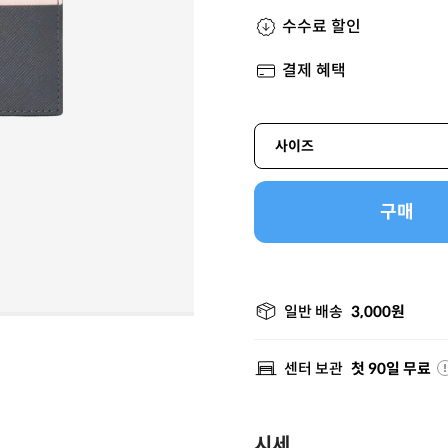
수수료 할인
결제 혜택
사이즈
구매
일반 배송
3,000원
센터 보관
첫 90일 무료
시세