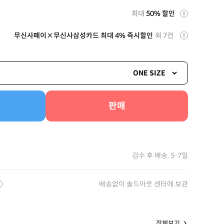
최대
50% 할인
무신사페이×무신사삼성카드 최대 4% 즉시할인
외 7건
ONE SIZE
판매
검수 후 배송, 5-7일
배송없이 솔드아웃 센터에 보관
전체보기