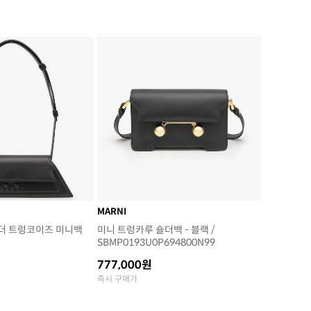
MARNI
더 트렁코이즈 미니백
미니 트렁카루 숄더백 - 블랙 /
SBMP0193U0P694800N99
777,000원
즉시 구매가