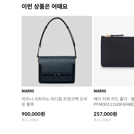
이런 상품은 어때요
MARNI
MARNI
마르니 사피아노 미디움 트렁크백 오리
레더 지퍼 카드 홀더 - 블
온 블루
PFMO0111U0P6948
900,000원
257,000원
즉시 구매가
즉시 구매가