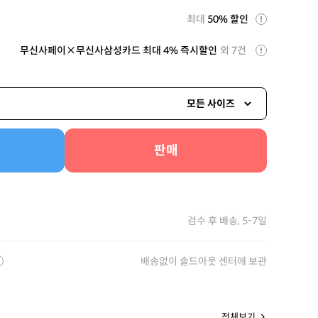
최대
50% 할인
무신사페이×무신사삼성카드 최대 4% 즉시할인
외 7건
모든 사이즈
판매
검수 후 배송, 5-7일
배송없이 솔드아웃 센터에 보관
전체보기