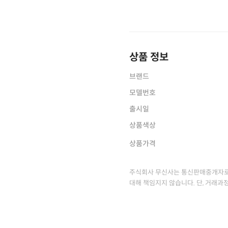
상품 정보
브랜드
모델번호
출시일
상품색상
상품가격
주식회사 무신사는 통신판매중개자로
대해 책임지지 않습니다. 단, 거래과