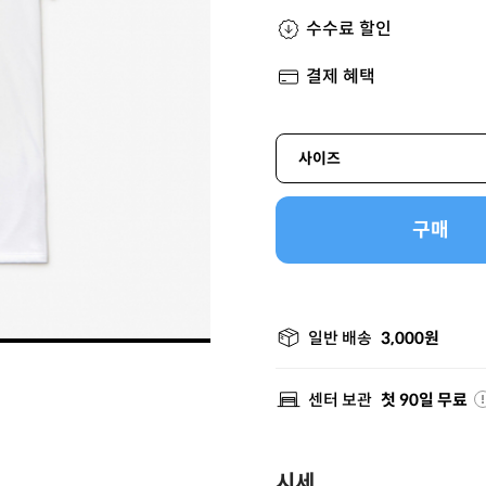
수수료 할인
결제 혜택
사이즈
구매
일반 배송
3,000원
센터 보관
첫 90일 무료
시세