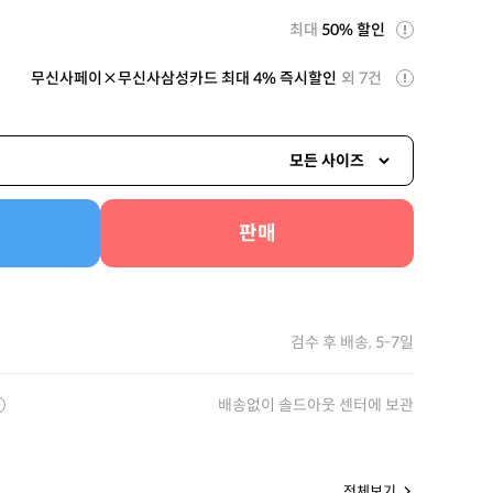
최대
50% 할인
무신사페이×무신사삼성카드 최대 4% 즉시할인
외 7건
모든 사이즈
판매
검수 후 배송, 5-7일
배송없이 솔드아웃 센터에 보관
전체보기