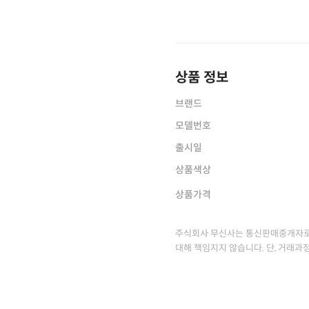
상품 정보
브랜드
모델번호
출시일
상품색상
상품가격
주식회사 무신사는 통신판매중개자로
대해 책임지지 않습니다. 단, 거래과