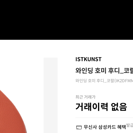
ISTKUNST
와인딩 호미 후디_코랄(
와인딩 호미 후디_코랄(IK2DFMM
최근 거래가
거래이력 없음
발급
무신사 삼성카드 혜택