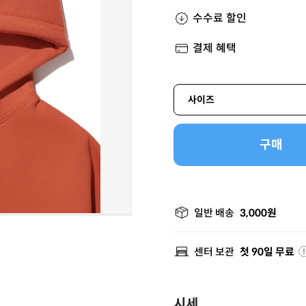
수수료 할인
결제 혜택
사이즈
구매
일반 배송
3,000원
센터 보관
첫 90일 무료
시세