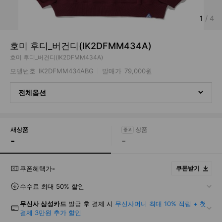
1
/
4
호미 후디_버건디(IK2DFMM434A)
호미 후디_버건디(IK2DFMM434A)
모델번호
IK2DFMM434ABG
발매가
79,000원
전체옵션
새상품
-
-