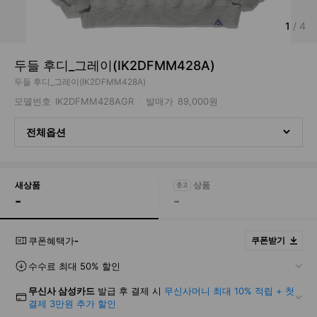
1
/
4
두들 후디_그레이(IK2DFMM428A)
두들 후디_그레이(IK2DFMM428A)
모델번호
IK2DFMM428AGR
발매가
89,000원
전체옵션
새상품
-
-