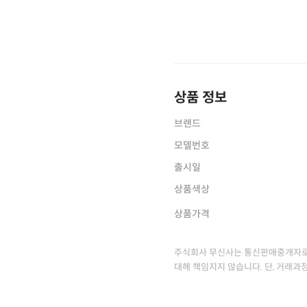
상품 정보
브랜드
모델번호
출시일
상품색상
상품가격
주식회사 무신사는 통신판매중개자로
대해 책임지지 않습니다. 단, 거래과