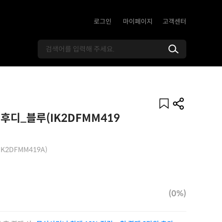
로그인
마이페이지
고객센터
후디_블루(IK2DFMM419
2DFMM419A)
(0%)