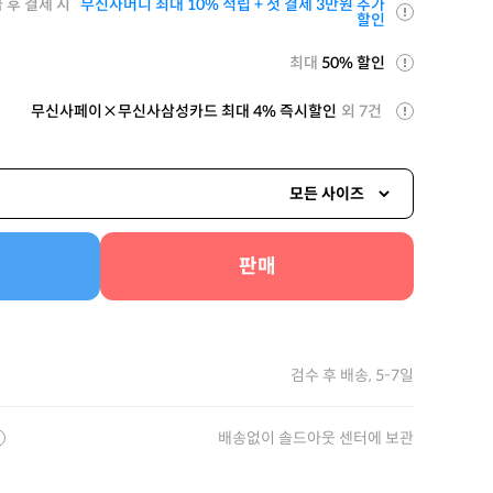
 후 결제 시
무신사머니 최대 10% 적립 + 첫 결제 3만원 추가
할인
최대
50% 할인
무신사페이×무신사삼성카드 최대 4% 즉시할인
외 7건
모든 사이즈
판매
검수 후 배송, 5-7일
배송없이 솔드아웃 센터에 보관