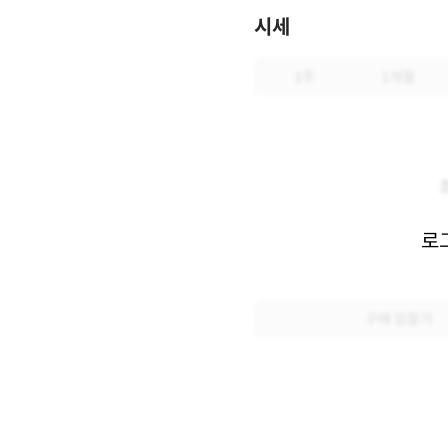
시세
1주
1개월
로
구매 입찰가