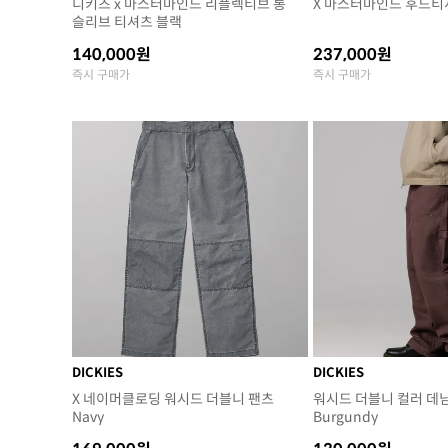
디키즈 x 마스터마인드 리플렉티브 롱
X 마스터마인드 후드티셔
슬리브 티셔츠 블랙
140,000원
237,000원
즉시 구매가
즉시 구매가
DICKIES
DICKIES
X 네이머클로딩 워시드 더블니 팬츠
워시드 더블니 컬러 데
Navy
Burgundy