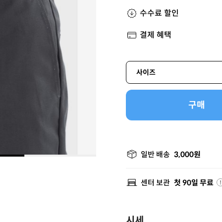
수수료 할인
결제 혜택
사이즈
구매
일반 배송
3,000원
센터 보관
첫 90일 무료
시세