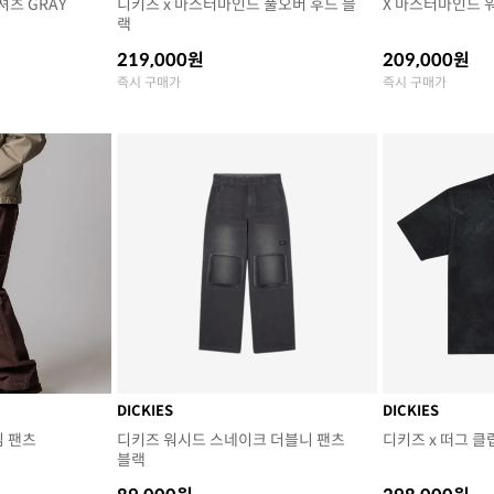
츠 GRAY
디키즈 x 마스터마인드 풀오버 후드 블
X 마스터마인드 워
랙
219,000원
209,000원
즉시 구매가
즉시 구매가
DICKIES
DICKIES
님 팬츠
디키즈 워시드 스네이크 더블니 팬츠
디키즈 x 떠그 클
블랙