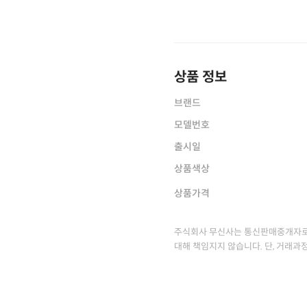
상품 정보
브랜드
모델번호
출시일
상품색상
상품가격
주식회사 무신사는 통신판매중개자로
대해 책임지지 않습니다. 단, 거래과