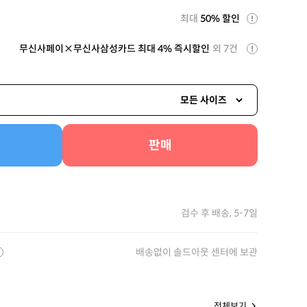
최대
50% 할인
무신사페이×무신사삼성카드 최대 4% 즉시할인
외 7건
모든 사이즈
판매
검수 후 배송, 5-7일
배송없이 솔드아웃 센터에 보관
전체보기