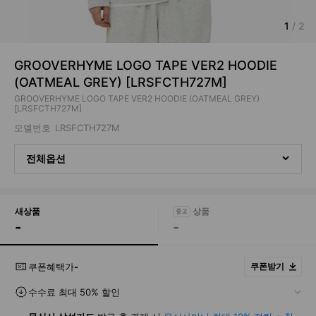
1
/
2
GROOVERHYME LOGO TAPE VER2 HOODIE
(OATMEAL GREY) [LRSFCTH727M]
GROOVERHYME LOGO TAPE VER2 HOODIE (OATMEAL GREY)
[LRSFCTH727M]
모델번호
LRSFCTH727M
전체옵션
새상품
-
-