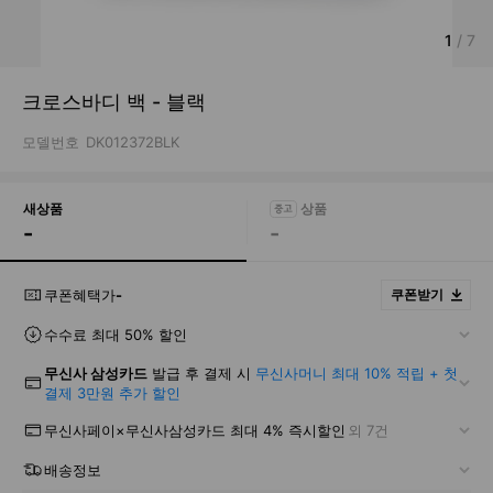
1
/
7
크로스바디 백 - 블랙
모델번호
DK012372BLK
새상품
-
-