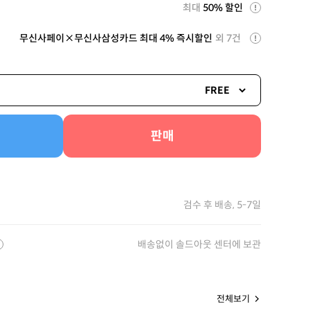
최대
50% 할인
무신사페이×무신사삼성카드 최대 4% 즉시할인
외 7건
FREE
판매
검수 후 배송, 5-7일
배송없이 솔드아웃 센터에 보관
전체보기