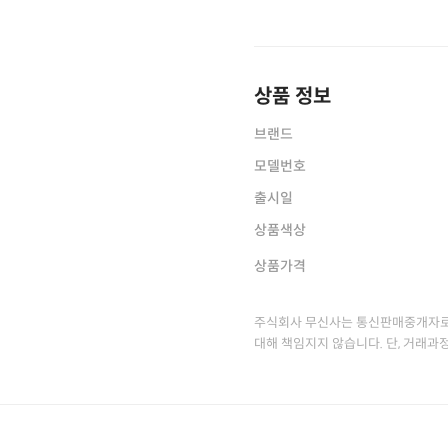
상품 정보
브랜드
모델번호
출시일
상품색상
상품가격
주식회사 무신사는 통신판매중개자로
대해 책임지지 않습니다. 단, 거래과