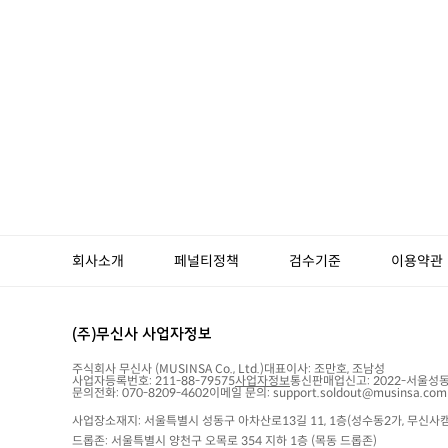
회사소개
페널티정책
검수기준
이용약관
(주)무신사 사업자정보
주식회사 무신사
(MUSINSA Co., Ltd.)
대표이사:
조만호, 조남성
사업자등록번호:
211-88-79575
사업자정보
통신판매업신고:
2022-서울성동
문의전화: 070-8209-4602
이메일 문의: support.soldout@musinsa.com
사업장소재지: 서울특별시 성동구 아차산로13길 11, 1층(성수동2가, 무신사캠
드롭존: 서울특별시 양천구 오목로 354 지하 1층 (목동 드롭존)