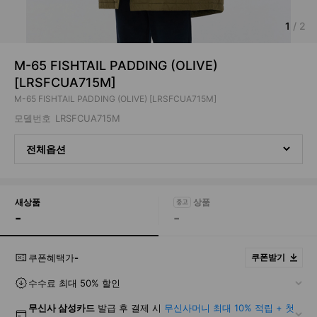
1
/
2
M-65 FISHTAIL PADDING (OLIVE)
[LRSFCUA715M]
M-65 FISHTAIL PADDING (OLIVE) [LRSFCUA715M]
모델번호
LRSFCUA715M
전체옵션
새상품
-
-