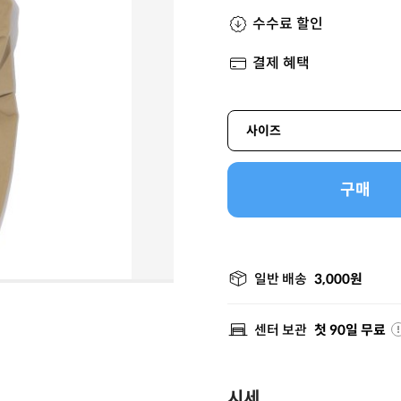
수수료 할인
결제 혜택
사이즈
구매
일반 배송
3,000원
센터 보관
첫 90일 무료
시세