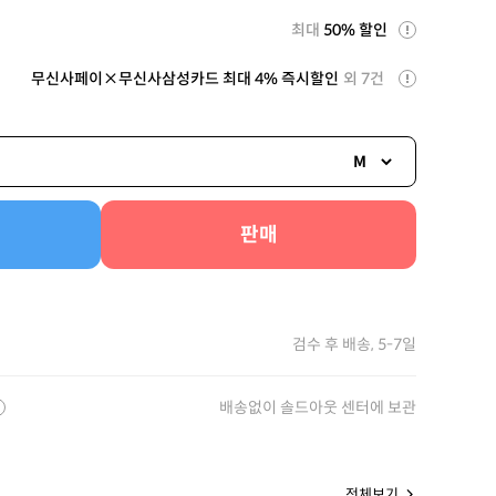
최대
50% 할인
무신사페이×무신사삼성카드 최대 4% 즉시할인
외 7건
M
판매
검수 후 배송, 5-7일
배송없이 솔드아웃 센터에 보관
전체보기