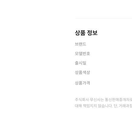
상품 정보
브랜드
모델번호
출시일
상품색상
상품가격
주식회사 무신사는 통신판매중개자로
대해 책임지지 않습니다. 단, 거래과