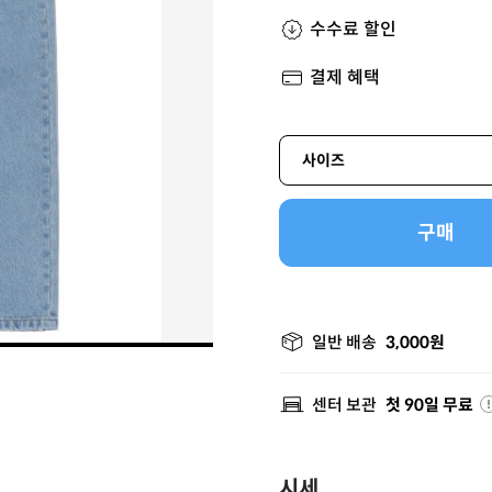
수수료 할인
결제 혜택
사이즈
구매
일반 배송
3,000원
센터 보관
첫 90일 무료
시세