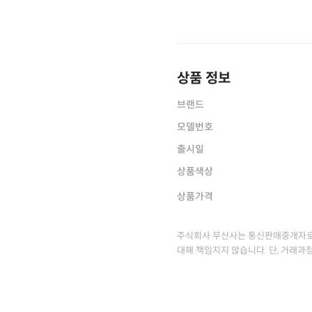
상품 정보
브랜드
모델번호
출시일
상품색상
상품가격
주식회사 무신사는 통신판매중개자로
대해 책임지지 않습니다. 단, 거래과