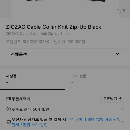
1
/
5
ZIGZAG Cable Collar Knit Zip-Up Black
ZIGZAG Cable Collar Knit Zip-Up Black
모델번호
SLCDDC002BK
발매가
129,000원
전체옵션
새상품
-
-