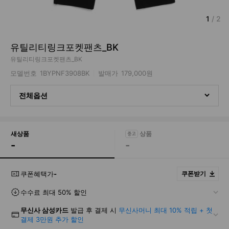
1
/
2
유틸리티링크포켓팬츠_BK
유틸리티링크포켓팬츠_BK
모델번호
1BYPNF3908BK
발매가
179,000원
전체옵션
새상품
-
-