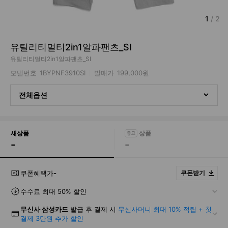
1
/
2
유틸리티멀티2in1알파팬츠_SI
유틸리티멀티2in1알파팬츠_SI
모델번호
1BYPNF3910SI
발매가
199,000원
전체옵션
새상품
-
-