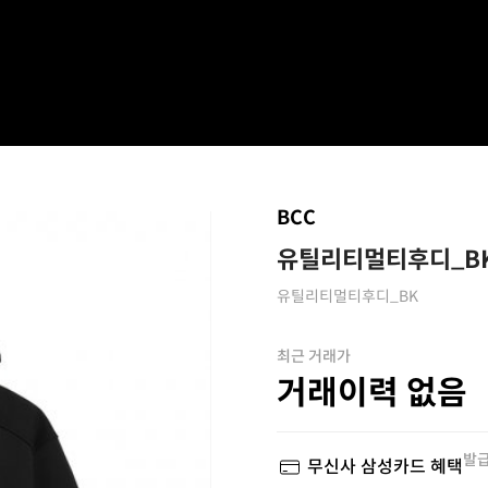
BCC
유틸리티멀티후디_B
유틸리티멀티후디_BK
최근 거래가
거래이력 없음
발급
무신사 삼성카드 혜택