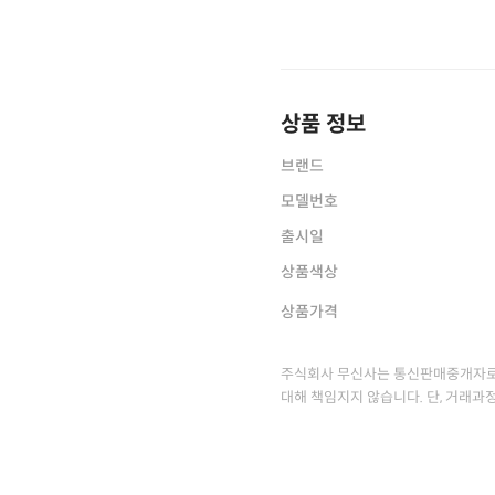
상품 정보
브랜드
모델번호
출시일
상품색상
상품가격
주식회사 무신사는 통신판매중개자로
대해 책임지지 않습니다. 단, 거래과