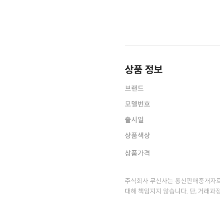
상품 정보
브랜드
모델번호
출시일
상품색상
상품가격
주식회사 무신사는 통신판매중개자로
대해 책임지지 않습니다. 단, 거래과