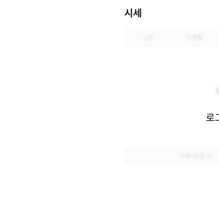
시세
1주
1개월
로
구매 입찰가