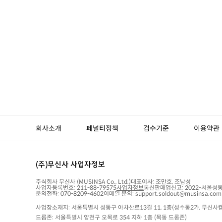
회사소개
페널티정책
검수기준
이용약관
(주)무신사 사업자정보
주식회사 무신사
(MUSINSA Co., Ltd.)
대표이사:
조만호, 조남성
사업자등록번호:
211-88-79575
사업자정보
통신판매업신고:
2022-서울성동
문의전화: 070-8209-4602
이메일 문의: support.soldout@musinsa.com
사업장소재지: 서울특별시 성동구 아차산로13길 11, 1층(성수동2가, 무신사캠
드롭존: 서울특별시 양천구 오목로 354 지하 1층 (목동 드롭존)