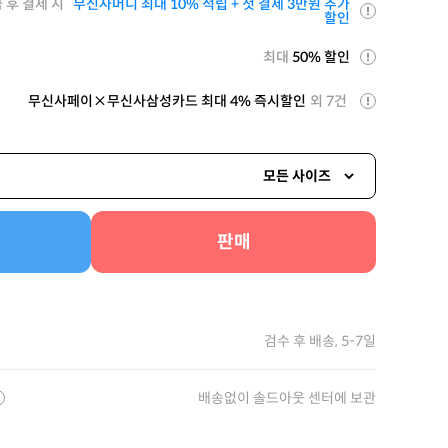
 후 결제 시
무신사머니 최대 10% 적립 + 첫 결제 3만원 추가
할인
최대
50% 할인
무신사페이×무신사삼성카드 최대 4% 즉시할인
외 7건
모든 사이즈
판매
검수 후 배송, 5-7일
배송없이 솔드아웃 센터에 보관