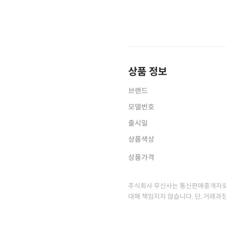
상품 정보
브랜드
모델번호
출시일
상품색상
상품가격
주식회사 무신사는 통신판매중개자로
대해 책임지지 않습니다. 단, 거래과