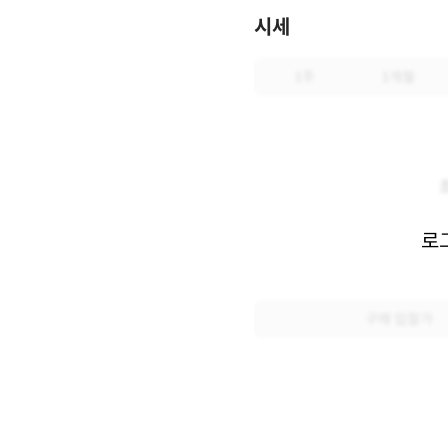
시세
1주
1개월
로
구매 입찰가