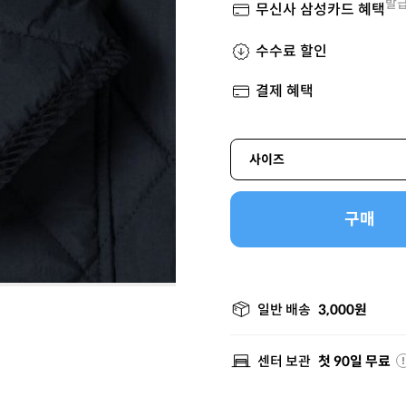
발급
무신사 삼성카드 혜택
수수료 할인
결제 혜택
사이즈
구매
일반 배송
3,000원
센터 보관
첫 90일 무료