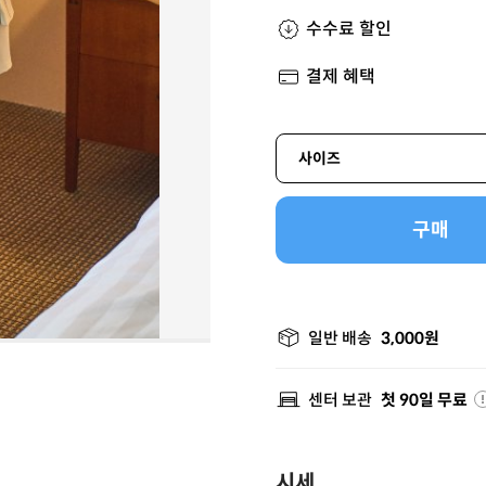
수수료 할인
결제 혜택
사이즈
구매
일반 배송
3,000원
센터 보관
첫 90일 무료
시세