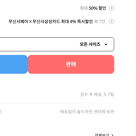
최대
50% 할인
무신사페이×무신사삼성카드 최대 4% 즉시할인
외 7건
모든 사이즈
판매
검수 후 배송, 5-7일
배송없이 솔드아웃 센터에 보관
전체보기