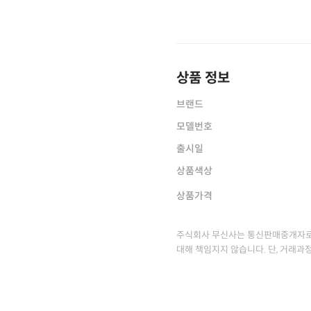
상품 정보
브랜드
모델번호
출시일
상품색상
상품가격
주식회사 무신사는 통신판매중개자로
대해 책임지지 않습니다. 단, 거래과