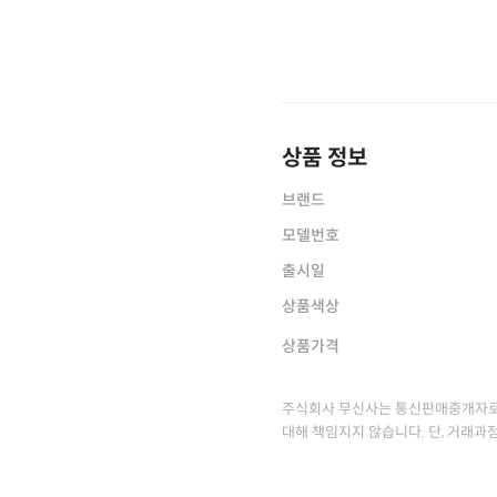
상품 정보
브랜드
모델번호
출시일
상품색상
상품가격
주식회사 무신사는 통신판매중개자로
대해 책임지지 않습니다. 단, 거래과