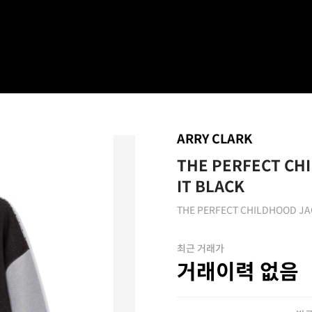
ARRY CLARK
THE PERFECT CH
IT BLACK
THE PERFECT CHILDHOOD JA
최근 거래가
거래이력 없음