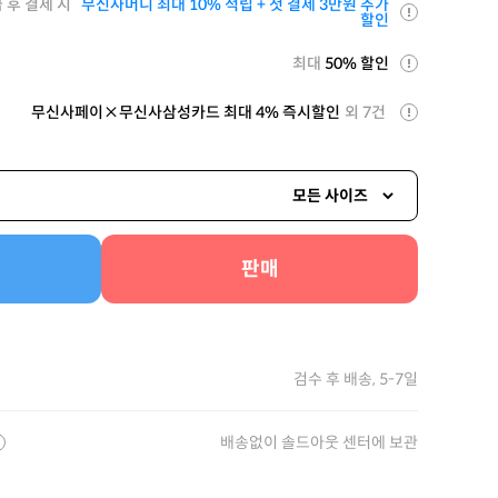
 후 결제 시
무신사머니 최대 10% 적립 + 첫 결제 3만원 추가
할인
최대
50% 할인
무신사페이×무신사삼성카드 최대 4% 즉시할인
외 7건
모든 사이즈
판매
검수 후 배송, 5-7일
배송없이 솔드아웃 센터에 보관