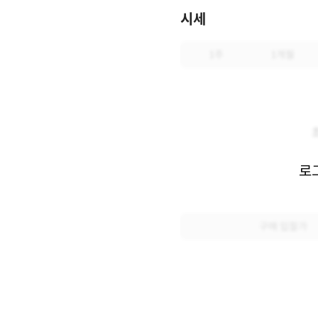
시세
1주
1개월
로
구매 입찰가