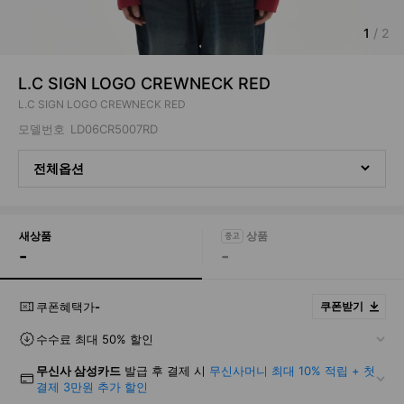
1
/
2
L.C SIGN LOGO CREWNECK RED
L.C SIGN LOGO CREWNECK RED
모델번호
LD06CR5007RD
전체옵션
새상품
-
-