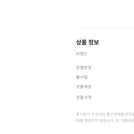
상품 정보
브랜드
모델번호
출시일
상품색상
상품가격
주식회사 무신사는 통신판매중개자로
대해 책임지지 않습니다. 단, 거래과