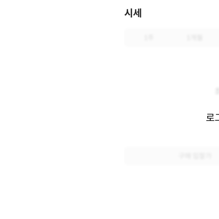
시세
1주
1개월
로
구매 입찰가