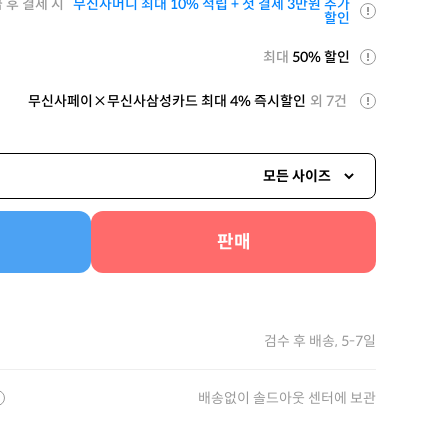
 후 결제 시
무신사머니 최대 10% 적립 + 첫 결제 3만원 추가
할인
최대
50% 할인
무신사페이×무신사삼성카드 최대 4% 즉시할인
외 7건
모든 사이즈
판매
검수 후 배송, 5-7일
배송없이 솔드아웃 센터에 보관