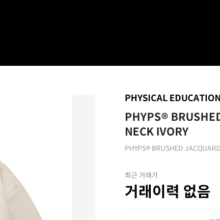
PHYSICAL EDUCATIO
PHYPS® BRUSHED
NECK IVORY
PHYPS® BRUSHED JACQUARD
최근 거래가
거래이력 없음