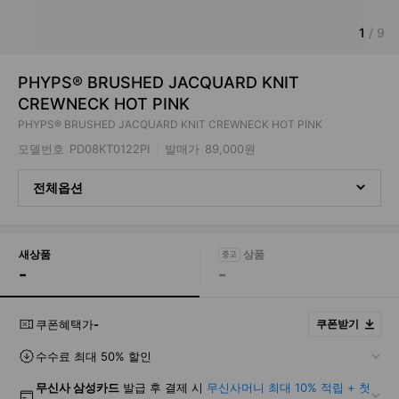
1
/
9
PHYPS® BRUSHED JACQUARD KNIT
CREWNECK HOT PINK
PHYPS® BRUSHED JACQUARD KNIT CREWNECK HOT PINK
모델번호
PD08KT0122PI
발매가
89,000원
전체옵션
새상품
-
-