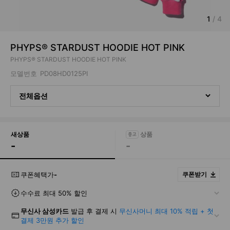
1
/
4
PHYPS® STARDUST HOODIE HOT PINK
PHYPS® STARDUST HOODIE HOT PINK
모델번호
PD08HD0125PI
전체옵션
새상품
-
-