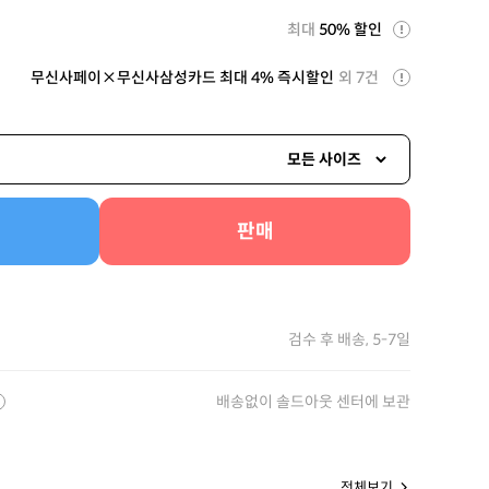
최대
50% 할인
무신사페이×무신사삼성카드 최대 4% 즉시할인
외 7건
모든 사이즈
판매
검수 후 배송, 5-7일
배송없이 솔드아웃 센터에 보관
전체보기