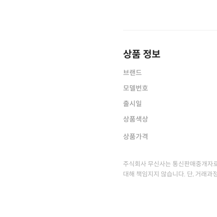
상품 정보
브랜드
모델번호
출시일
상품색상
상품가격
주식회사 무신사는 통신판매중개자로
대해 책임지지 않습니다. 단, 거래과