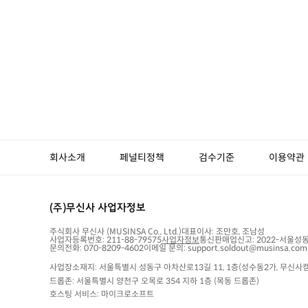
회사소개
페널티정책
검수기준
이용약관
(주)무신사 사업자정보
주식회사 무신사
(MUSINSA Co., Ltd.)
대표이사:
조만호, 조남성
사업자등록번호:
211-88-79575
사업자정보
통신판매업신고:
2022-서울성동
문의전화: 070-8209-4602
이메일 문의: support.soldout@musinsa.com
사업장소재지: 서울특별시 성동구 아차산로13길 11, 1층(성수동2가, 무신사캠
드롭존: 서울특별시 양천구 오목로 354 지하 1층 (목동 드롭존)
호스팅 서비스: 마이크로소프트