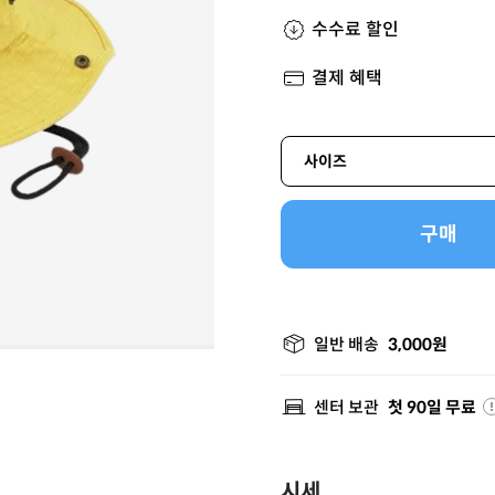
수수료 할인
결제 혜택
사이즈
구매
일반 배송
3,000원
센터 보관
첫 90일 무료
시세