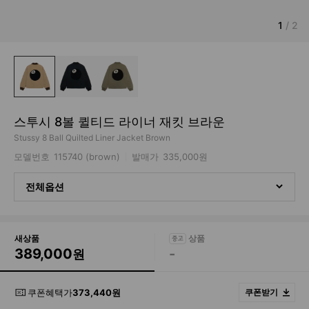
1
/
2
스투시 8볼 퀼티드 라이너 재킷 브라운
Stussy 8 Ball Quilted Liner Jacket Brown
모델번호
115740 (brown)
발매가
335,000원
전체옵션
새상품
389,000
-
원