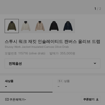
1
/
2
스투시 워크 재킷 인슐레이티드 캔버스 올리브 드랩
Stussy Work Jacket Insulated Canvas Olive Drab
모델번호
115716 (olive drab)
발매가
355,000원
전체옵션
새상품
-
-