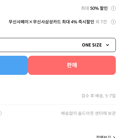
최대
50% 할인
무신사페이×무신사삼성카드 최대 4% 즉시할인
외 7건
ONE SIZE
판매
검수 후 배송, 5-7일
배송없이 솔드아웃 센터에 보관
전체보기