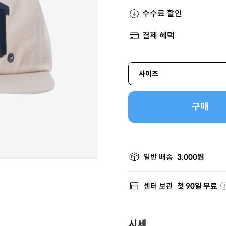
수수료 할인
결제 혜택
사이즈
구매
일반 배송
3,000원
센터 보관
첫 90일 무료
시세