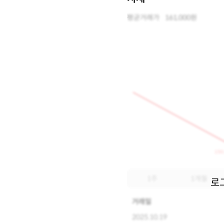
평균거래가
161,000원
150
1주
1개월
로
거래일
2025.10.19