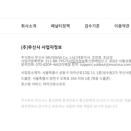
회사소개
페널티정책
검수기준
이용약관
(주)무신사 사업자정보
주식회사 무신사
(MUSINSA Co., Ltd.)
대표이사:
조만호, 조남성
사업자등록번호:
211-88-79575
사업자정보
통신판매업신고:
2022-서울성동
문의전화: 070-8209-4602
이메일 문의: support.soldout@musinsa.com
사업장소재지: 서울특별시 성동구 아차산로13길 11, 1층(성수동2가, 무신사캠
드롭존: 서울특별시 양천구 오목로 354 지하 1층 (목동 드롭존)
호스팅 서비스: 마이크로소프트
주식회사 무신사는 통신판매 중개자로서 통신판매의 당사자가 아니므로 개별판
래과정에서 검수하고 보증하는 내용에 대한 책임은 당사에 있습니다.
당사는 고객님의 안전거래를 위해 관련 법률에 의거하여 NHN KCP의 에스