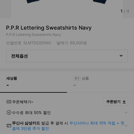
1
/
4
P.P.R Lettering Sweatshirts Navy
P.P.R Lettering Sweatshirts Navy
모델번호
SLMTDC001NV
발매가
69,000원
전체옵션
새상품
-
-