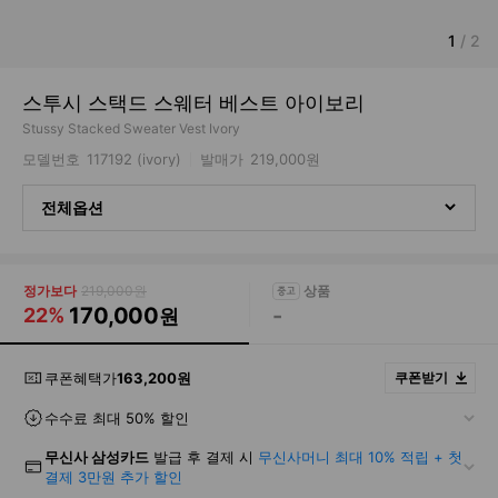
1
/
2
스투시 스택드 스웨터 베스트 아이보리
Stussy Stacked Sweater Vest Ivory
모델번호
117192 (ivory)
발매가
219,000원
전체옵션
정가보다
219,000원
170,000
-
22%
원