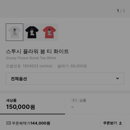
1
/
2
스투시 플라워 봄 티 화이트
Stussy Flower Bomb Tee White
모델번호
1904933 (white)
발매가
68,000원
전체옵션
새상품
150,000
-
원