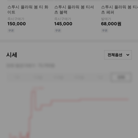
시세
전체옵션
전체 평균거래가
73,700원
1주
1개월
3개월
6개월
1년
전체
115,000