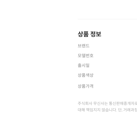
상품 정보
브랜드
모델번호
출시일
상품색상
상품가격
주식회사 무신사는 통신판매중개자로
대해 책임지지 않습니다. 단, 거래과