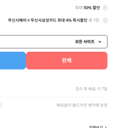
최대
50% 할인
무신사페이×무신사삼성카드 최대 4% 즉시할인
외 7건
모든 사이즈
판매
검수 후 배송, 5-7일
배송없이 솔드아웃 센터에 보관
전체보기