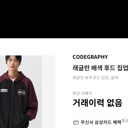
CODEGRAPHY
래글런 배색 후드 집
래글런 배색 후드 집업_블랙
최근 거래가
거래이력 없음
발급
무신사 삼성카드 혜택