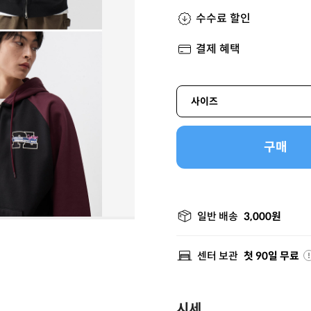
수수료 할인
결제 혜택
사이즈
구매
일반 배송
3,000원
센터 보관
첫 90일 무료
시세