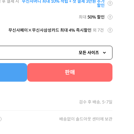
 후 결제 시
무신사머니 최대 10% 적립 + 첫 결제 3만원 추가
할인
최대
50% 할인
무신사페이×무신사삼성카드 최대 4% 즉시할인
외 7건
모든 사이즈
판매
검수 후 배송, 5-7일
배송없이 솔드아웃 센터에 보관