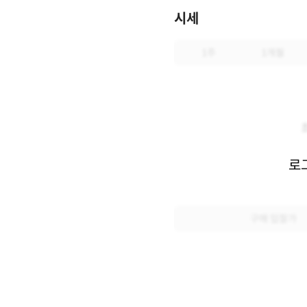
시세
1주
1개월
로
구매 입찰가