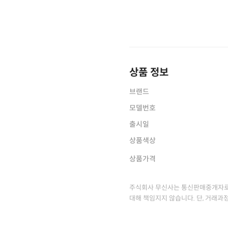
상품 정보
브랜드
모델번호
출시일
상품색상
상품가격
주식회사 무신사는 통신판매중개자로
대해 책임지지 않습니다. 단, 거래과