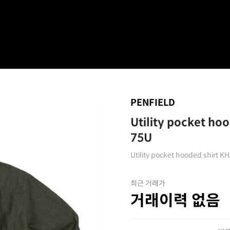
PENFIELD
Utility pocket h
75U
Utility pocket hooded shirt
최근 거래가
거래이력 없음