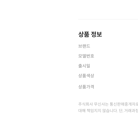
상품 정보
브랜드
모델번호
출시일
상품색상
상품가격
주식회사 무신사는 통신판매중개자로
대해 책임지지 않습니다. 단, 거래과