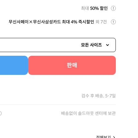
최대
50% 할인
무신사페이×무신사삼성카드 최대 4% 즉시할인
외 7건
모든 사이즈
판매
검수 후 배송, 5-7일
배송없이 솔드아웃 센터에 보관
전체보기