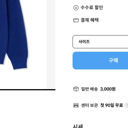
수수료 할인
결제 혜택
사이즈
구매
일반 배송
3,000원
센터 보관
첫 90일 무료
시세