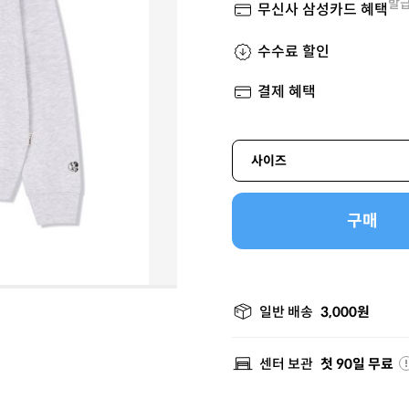
발급
무신사 삼성카드 혜택
수수료 할인
결제 혜택
사이즈
구매
일반 배송
3,000원
센터 보관
첫 90일 무료