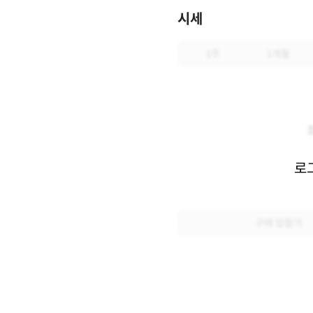
시세
1주
1개월
로
구매 입찰가