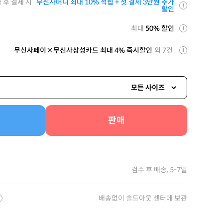
 후 결제 시
무신사머니 최대 10% 적립 + 첫 결제 3만원 추가
할인
최대
50% 할인
무신사페이×무신사삼성카드 최대 4% 즉시할인
외 7건
모든 사이즈
판매
검수 후 배송, 5-7일
배송없이 솔드아웃 센터에 보관