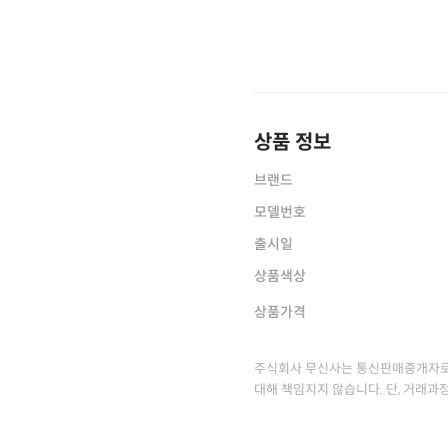
상품 정보
브랜드
모델번호
출시일
상품색상
상품가격
주식회사 무신사는 통신판매중개자로
대해 책임지지 않습니다. 단, 거래과