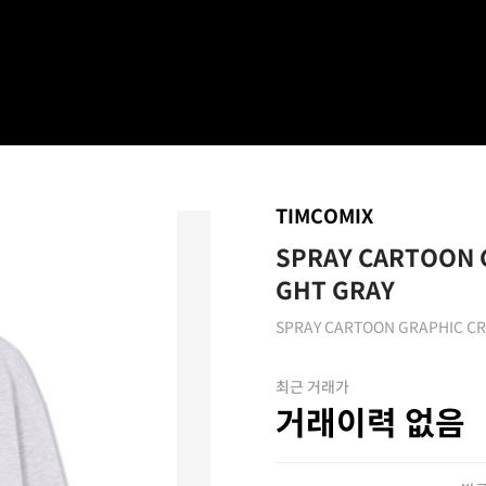
TIMCOMIX
SPRAY CARTOON 
GHT GRAY
SPRAY CARTOON GRAPHIC CR
최근 거래가
거래이력 없음