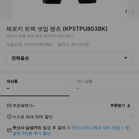
1
/
2
체로키 트랙 셋업 팬츠 (KP5TPU803BK)
체로키 트랙 셋업 팬츠 (KP5TPU803BK)
모델번호
KP5TPU803BK
발매가
69,000원
전체옵션
새상품
-
-