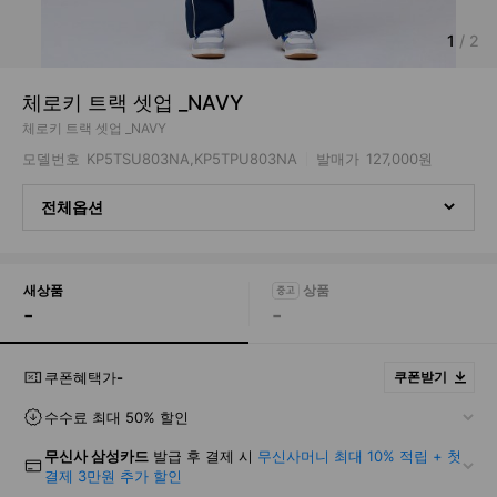
1
/
2
체로키 트랙 셋업 _NAVY
체로키 트랙 셋업 _NAVY
모델번호
KP5TSU803NA,KP5TPU803NA
발매가
127,000원
전체옵션
새상품
-
-