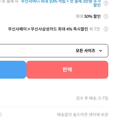
 후 결제 시
무신사머니 최대 10% 적립 + 첫 결제 3만원 추가
할인
최대
50% 할인
무신사페이×무신사삼성카드 최대 4% 즉시할인
외 7건
모든 사이즈
판매
검수 후 배송, 5-7일
배송없이 솔드아웃 센터에 보관