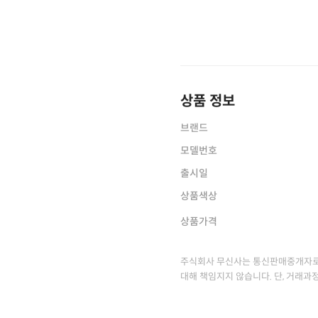
상품 정보
브랜드
모델번호
출시일
상품색상
상품가격
주식회사 무신사는 통신판매중개자로
대해 책임지지 않습니다. 단, 거래과