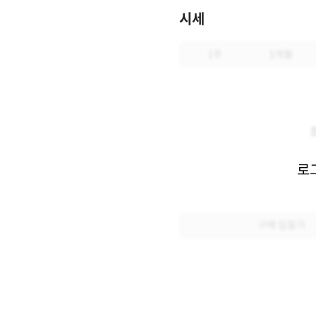
시세
1주
1개월
로
구매 입찰가