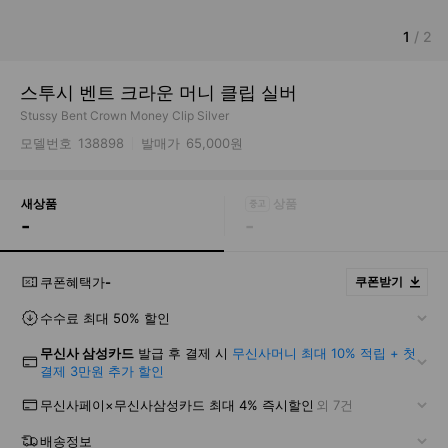
1
/
2
스투시 벤트 크라운 머니 클립 실버
Stussy Bent Crown Money Clip Silver
모델번호
138898
발매가
65,000원
새상품
-
-