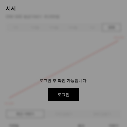
시세
ONE SIZE 평균거래가
81,500원
1주
1개월
3개월
6개월
1년
전체
100,000
로그인 후 확인 가능합니다.
로그인
63,000
최근 거래가
구매 입찰가
판매 입찰가
거래일
옵션
거래가