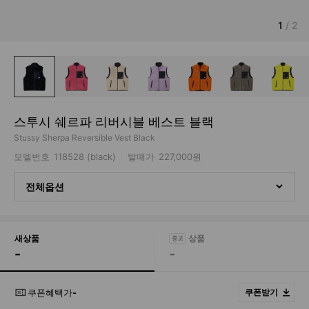
1
/
2
스투시 쉐르파 리버시블 베스트 블랙
Stussy Sherpa Reversible Vest Black
모델번호
118528 (black)
발매가
227,000원
전체옵션
새상품
-
-