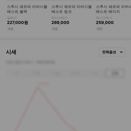
시세
전체옵션
전체 평균거래가
288,800원
1주
1개월
3개월
6개월
1년
전체
349,000