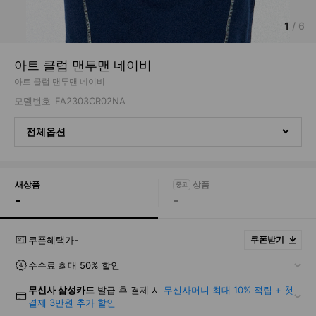
1
/
6
아트 클럽 맨투맨 네이비
아트 클럽 맨투맨 네이비
모델번호
FA2303CR02NA
전체옵션
새상품
-
-