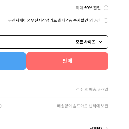
최대
50% 할인
무신사페이×무신사삼성카드 최대 4% 즉시할인
외 7건
모든 사이즈
판매
검수 후 배송, 5-7일
배송없이 솔드아웃 센터에 보관
전체보기