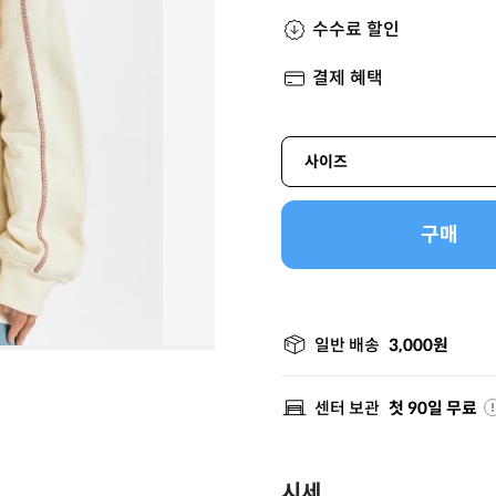
수수료 할인
결제 혜택
사이즈
구매
일반 배송
3,000원
센터 보관
첫 90일 무료
시세