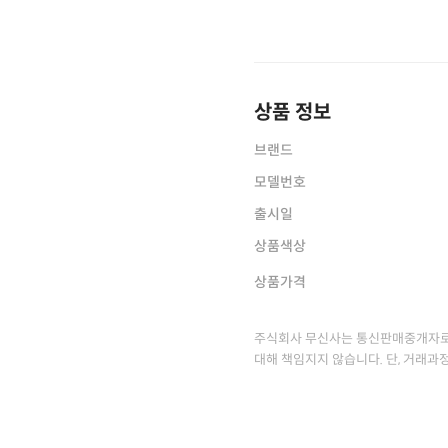
상품 정보
브랜드
모델번호
출시일
상품색상
상품가격
주식회사 무신사는 통신판매중개자로
대해 책임지지 않습니다. 단, 거래과