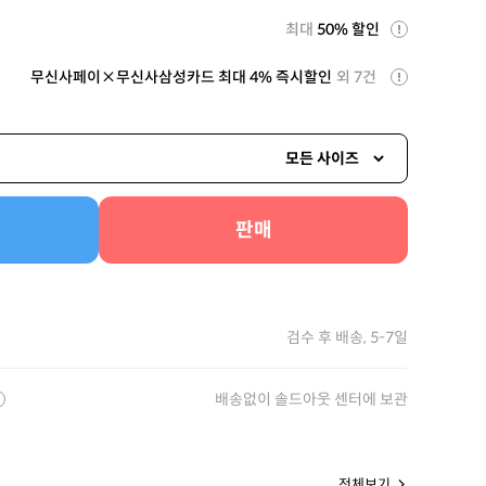
최대
50% 할인
무신사페이×무신사삼성카드 최대 4% 즉시할인
외 7건
모든 사이즈
판매
검수 후 배송, 5-7일
배송없이 솔드아웃 센터에 보관
전체보기