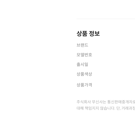
상품 정보
브랜드
모델번호
출시일
상품색상
상품가격
주식회사 무신사는 통신판매중개자로
대해 책임지지 않습니다. 단, 거래과