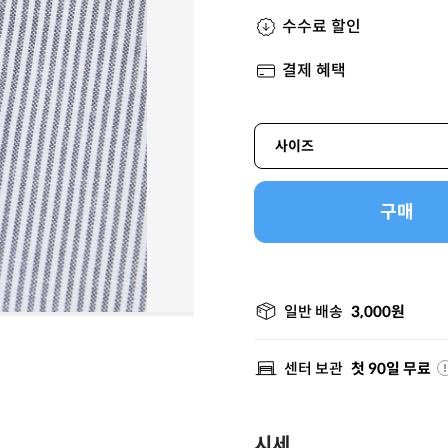
수수료 할인
결제 혜택
사이즈
구매
일반 배송
3,000원
센터 보관
첫 90일 무료
시세