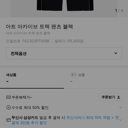
1
/
6
아트 아카이브 트랙 팬츠 블랙
아트 아카이브 트랙 팬츠 블랙
모델번호
FA2303PT05BK
발매가
99,000원
전체옵션
새상품
-
-