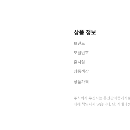
상품 정보
브랜드
모델번호
출시일
상품색상
상품가격
주식회사 무신사는 통신판매중개자로
대해 책임지지 않습니다. 단, 거래과