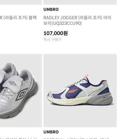
UMBRO
ER (라들리 조거) 블랙
RADLEY JOGGER (라들리 조거) 아이
보리(UQ323CCU90)
107,000원
즉시 구매가
UMBRO