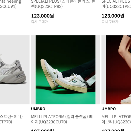
taineering]
SPECIALI PLUS (스페셜리 플러스) 블
SPECIALI PL
CCU91)
랙(UQ323CTP82)
버(UQ323CTP82
123,000원
123,000원
즉시 구매가
즉시 구매가
UMBRO
UMBRO
(포스트런- 메쉬)
MELLI PLATFORM (멜리 플랫폼) 베
MELLI PLATF
TP70)
이지(UQ323CCU70)
이보리(UQ323CC