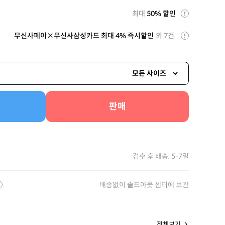
최대
50% 할인
무신사페이×무신사삼성카드 최대 4% 즉시할인
외 7건
모든 사이즈
판매
검수 후 배송, 5-7일
배송없이 솔드아웃 센터에 보관
전체보기