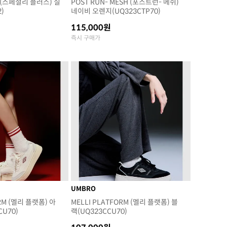
US (스페셜리 플러스) 실
POST RUN- MESH (포스트런- 메쉬)
)
네이비 오렌지(UQ323CTP70)
115,000원
즉시 구매가
UMBRO
ORM (멜리 플랫폼) 아
MELLI PLATFORM (멜리 플랫폼) 블
U70)
랙(UQ323CCU70)