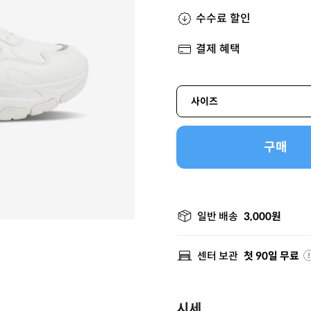
수수료 할인
결제 혜택
사이즈
구매
일반 배송
3,000원
센터 보관
첫 90일 무료
시세