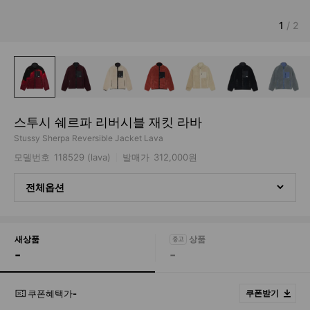
1
/
2
스투시 쉐르파 리버시블 재킷 라바
Stussy Sherpa Reversible Jacket Lava
모델번호
118529 (lava)
발매가
312,000원
전체옵션
새상품
-
-