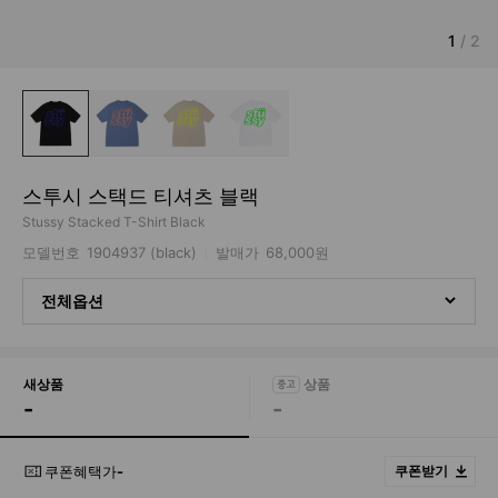
1
/
2
스투시 스택드 티셔츠 블랙
Stussy Stacked T-Shirt Black
모델번호
1904937 (black)
발매가
68,000원
전체옵션
새상품
-
-