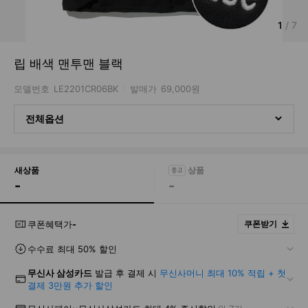
1
/
7
립 배색 맨투맨 블랙
모델번호
LE2201CR06BK
발매가
69,000원
전체옵션
새상품
-
-