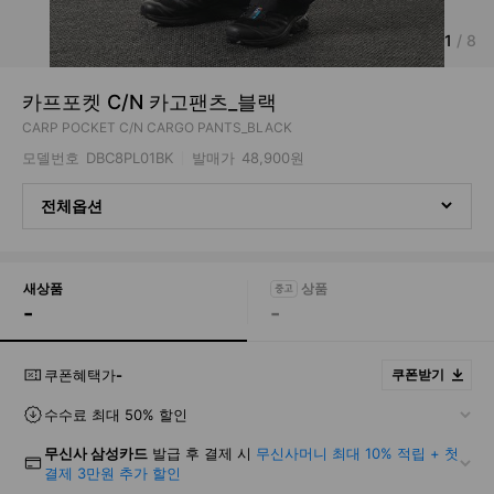
1
/
8
카프포켓 C/N 카고팬츠_블랙
CARP POCKET C/N CARGO PANTS_BLACK
모델번호
DBC8PL01BK
발매가
48,900원
전체옵션
새상품
-
-